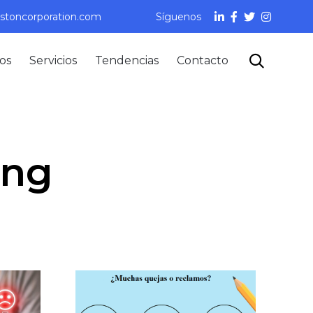
stoncorporation.com
Síguenos
Skip

os
Servicios
Tendencias
Contacto
to
content
ing