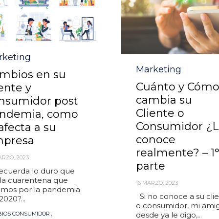
egory
rketing
Category
Marketing
mbios en su
Cuánto y Cóm
iente y
cambia su
nsumidor post
Cliente o
ndemia, como
Consumidor ¿L
 afecta a su
conoce
presa
realmente? – 1
ARZO, 2023
parte
cuerda lo duro que
 la cuarentena que
16 MARZO, 2023
rimos por la pandemia
Si no conoce a su cli
2020?...
o consumidor, mi ami
s
,
IOS CONSUMIDOR
desde ya le digo,...