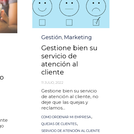
Category
Gestión
Marketing
,
Gestione bien su
o
servicio de
atención al
cliente
o
11 JULIO, 2022
Gestione bien su servicio
°
de atención al cliente, no
deje que las quejas y
reclamos...
Tags
,
COMO ORDENAR MI EMPRESA
ente
,
QUEJAS DE CLIENTES
go
SERVICIO DE ATENCIÓN AL CLIENTE