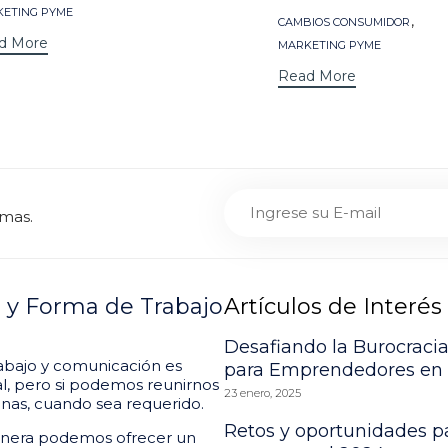
ETING PYME
Tags
,
CAMBIOS CONSUMIDOR
d More
MARKETING PYME
Read More
emas.
o y Forma de Trabajo
Artículos de Interés
Desafiando la Burocracia
abajo y comunicación es
para Emprendedores en
al, pero si podemos reunirnos
23 enero, 2025
cinas, cuando sea requerido.
Retos y oportunidades pa
nera podemos ofrecer un