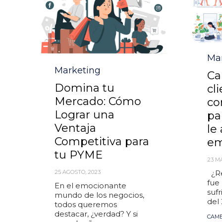
Cat
Ma
Category
Marketing
Ca
Domina tu
cl
Mercado: Cómo
co
Lograr una
pa
Ventaja
le
Competitiva para
em
tu PYME
23 M
25 AGOSTO, 2023
¿Re
fue
En el emocionante
suf
mundo de los negocios,
del 
todos queremos
destacar, ¿verdad? Y si
Tag
CAMB