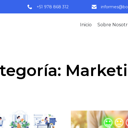
+51 978 868 312
informes@bo
Inicio
Sobre Nosotr
tegoría:
Market