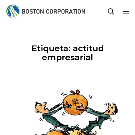

Sk
to
co
Etiqueta:
actitud
empresarial