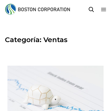

Sk
to
co
Categoría:
Ventas