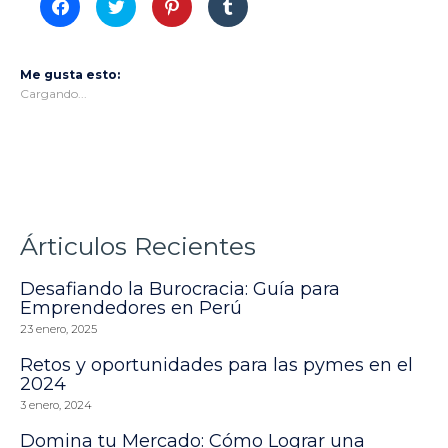
Haz
Haz
Haz
Haz
clic
clic
clic
clic
para
para
para
para
compartir
compartir
compartir
compartir
en
en
en
en
Facebook
Twitter
Pinterest
Tumblr
Me gusta esto:
(Se
(Se
(Se
(Se
abre
abre
abre
abre
Cargando...
en
en
en
en
una
una
una
una
ventana
ventana
ventana
ventana
nueva)
nueva)
nueva)
nueva)
Árticulos Recientes
Desafiando la Burocracia: Guía para
Emprendedores en Perú
23 enero, 2025
Retos y oportunidades para las pymes en el
2024
3 enero, 2024
Domina tu Mercado: Cómo Lograr una